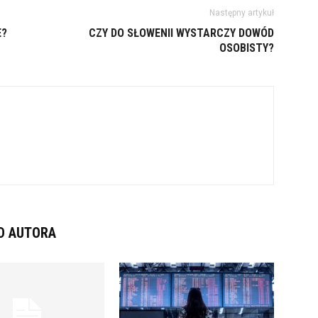
Następny artykuł
E?
CZY DO SŁOWENII WYSTARCZY DOWÓD
OSOBISTY?
D AUTORA