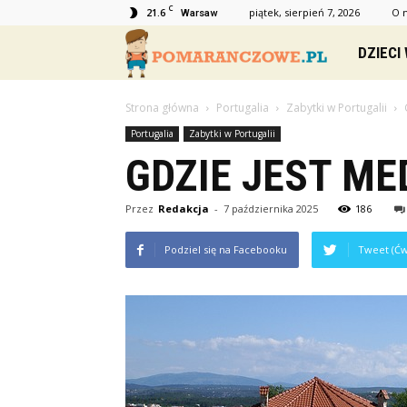
C
21.6
piątek, sierpień 7, 2026
O 
Warsaw
Pomaranc
DZIECI
Strona główna
Portugalia
Zabytki w Portugalii
Portugalia
Zabytki w Portugalii
GDZIE JEST ME
Przez
Redakcja
-
7 października 2025
186
Podziel się na Facebooku
Tweet (Ćw