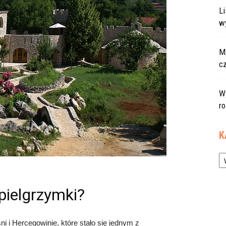
L
w
Ma
c
W
r
K
Ka
pielgrzymki?
 i Hercegowinie, które stało się jednym z