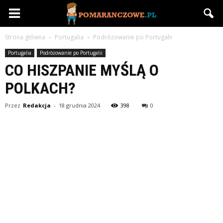
Pomaranczowe.pl
Strona główna
Portugalia
Podróżowanie po Portugalii
Portugalia
Podróżowanie po Portugalii
CO HISZPANIE MYŚLĄ O
POLKACH?
Przez
Redakcja
-
18 grudnia 2024
398
0