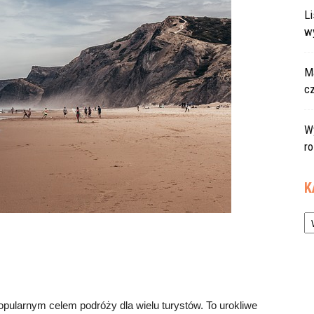
L
w
Ma
c
W
r
K
Ka
 popularnym celem podróży dla wielu turystów. To urokliwe