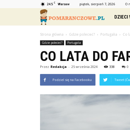
C
24.5
piątek, sierpień 7, 2026
O 
Warsaw
Pomaranc
DZIECI
Strona główna
Gdzie polecieć?
Portugalia
Co l
Gdzie polecieć?
Portugalia
CO LATA DO FA
Przez
Redakcja
-
25 września 2024
338
0
Podziel się na Facebooku
Tweet (Ćw