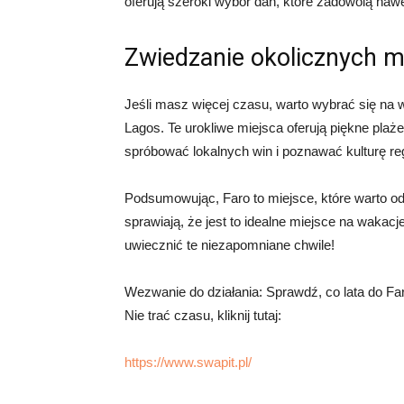
oferują szeroki wybór dań, które zadowolą na
Zwiedzanie okolicznych m
Jeśli masz więcej czasu, warto wybrać się na 
Lagos. Te urokliwe miejsca oferują piękne plaże
spróbować lokalnych win i poznawać kulturę re
Podsumowując, Faro to miejsce, które warto od
sprawiają, że jest to idealne miejsce na wakacj
uwiecznić te niezapomniane chwile!
Wezwanie do działania: Sprawdź, co lata do Faro
Nie trać czasu, kliknij tutaj:
https://www.swapit.pl/