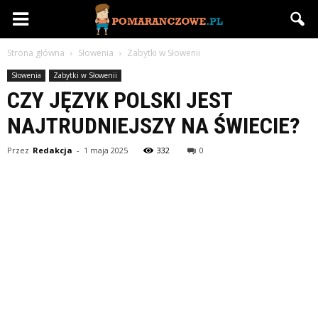
Pomaranczowe.pl
Strona główna
Słowenia
Zabytki w Słowenii
Słowenia
Zabytki w Słowenii
CZY JĘZYK POLSKI JEST
NAJTRUDNIEJSZY NA ŚWIECIE?
Przez
Redakcja
-
1 maja 2025
332
0