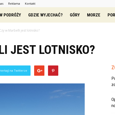
nas
Reklama
Kontakt
zowe.pl
 W PODRÓŻY
GDZIE WYJECHAĆ?
GÓRY
MORZE
POR
Czy w Marbelli jest lotnisko?
I JEST LOTNISKO?
Z
ierkaj) na Twitterze
P
z
O
no