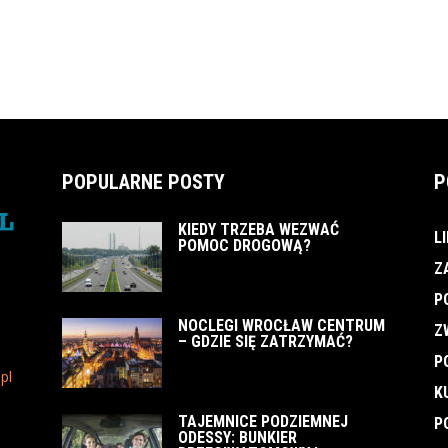
POPULARNE POSTY
P
KIEDY TRZEBA WEZWAĆ
L
POMOC DROGOWĄ?
Z
P
NOCLEGI WROCŁAW CENTRUM
Z
– GDZIE SIĘ ZATRZYMAĆ?
P
pl
K
TAJEMNICE PODZIEMNEJ
P
ODESSY: BUNKIER