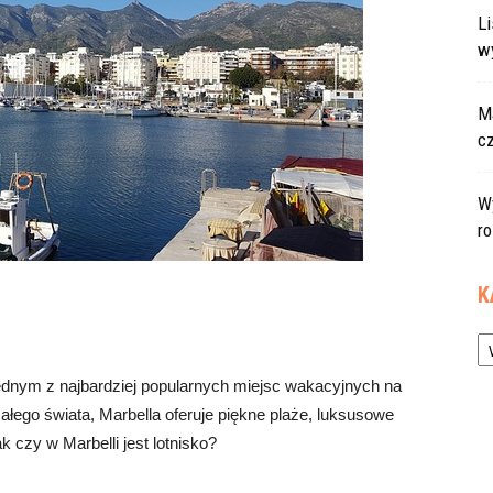
L
w
Ma
c
W
r
K
Ka
 jednym z najbardziej popularnych miejsc wakacyjnych na
ałego świata, Marbella oferuje piękne plaże, luksusowe
ak czy w Marbelli jest lotnisko?