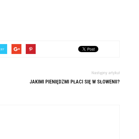
ter
Następny artykuł
JAKIMI PIENIĘDZMI PŁACI SIĘ W SŁOWENII?