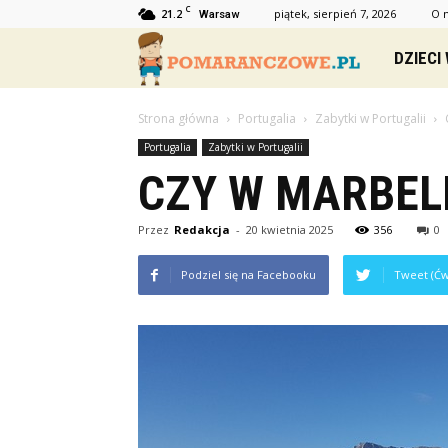
C
21.2
piątek, sierpień 7, 2026
O 
Warsaw
Pomaranc
DZIECI
Strona główna
Portugalia
Zabytki w Portugalii
Portugalia
Zabytki w Portugalii
CZY W MARBELL
Przez
Redakcja
-
20 kwietnia 2025
356
0
Podziel się na Facebooku
Tweet (Ćw