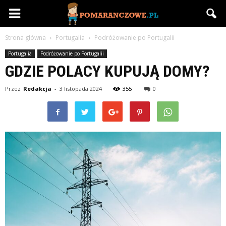
Pomaranczowe.pl
Strona główna
Portugalia
Podróżowanie po Portugalii
Portugalia
Podróżowanie po Portugalii
GDZIE POLACY KUPUJĄ DOMY?
Przez
Redakcja
-
3 listopada 2024
355
0