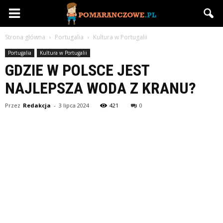
Pomaranczowe.pl
Strona główna
Portugalia
Kultura w Portugalii
Portugalia
Kultura w Portugalii
GDZIE W POLSCE JEST
NAJLEPSZA WODA Z KRANU?
Przez
Redakcja
-
3 lipca 2024
421
0