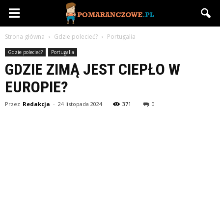
Pomaranczowe.pl
Strona główna
Gdzie polecieć?
Portugalia
Gdzie polecieć?
Portugalia
GDZIE ZIMĄ JEST CIEPŁO W
EUROPIE?
Przez
Redakcja
-
24 listopada 2024
371
0