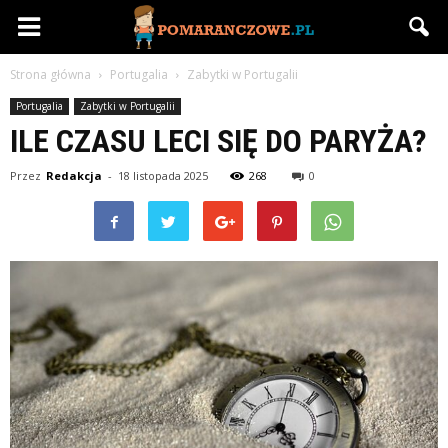
Pomaranczowe.pl
Strona główna
Portugalia
Zabytki w Portugalii
Portugalia
Zabytki w Portugalii
ILE CZASU LECI SIĘ DO PARYŻA?
Przez
Redakcja
-
18 listopada 2025
268
0