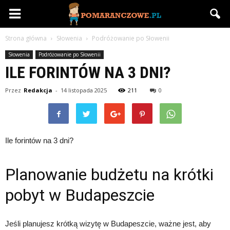
Pomaranczowe.pl
Strona główna
Słowenia
Podróżowanie po Słowenii
Słowenia
Podróżowanie po Słowenii
ILE FORINTÓW NA 3 DNI?
Przez
Redakcja
-
14 listopada 2025
211
0
Ile forintów na 3 dni?
Planowanie budżetu na krótki
pobyt w Budapeszcie
Jeśli planujesz krótką wizytę w Budapeszcie, ważne jest, aby