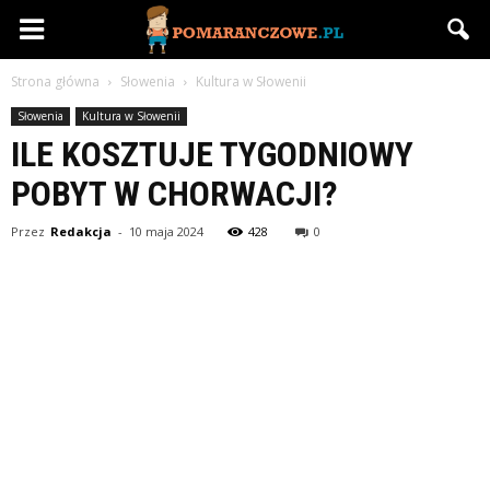
Pomaranczowe.pl
Strona główna
Słowenia
Kultura w Słowenii
Słowenia
Kultura w Słowenii
ILE KOSZTUJE TYGODNIOWY
POBYT W CHORWACJI?
Przez
Redakcja
-
10 maja 2024
428
0