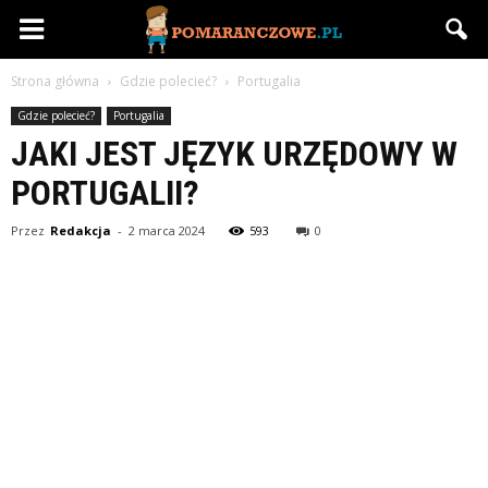
Pomaranczowe.pl
Strona główna
Gdzie polecieć?
Portugalia
Gdzie polecieć?
Portugalia
JAKI JEST JĘZYK URZĘDOWY W
PORTUGALII?
Przez
Redakcja
-
2 marca 2024
593
0