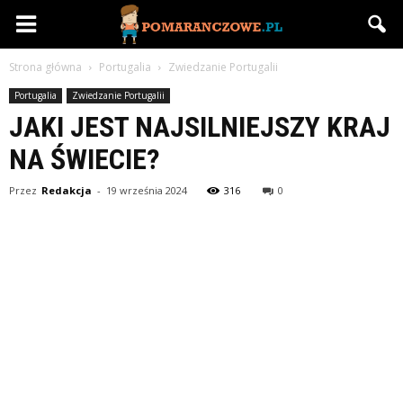
Pomaranczowe.pl
Strona główna
Portugalia
Zwiedzanie Portugalii
Portugalia
Zwiedzanie Portugalii
JAKI JEST NAJSILNIEJSZY KRAJ
NA ŚWIECIE?
Przez
Redakcja
-
19 września 2024
316
0