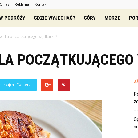
O nas
Reklama
Kontakt
zowe.pl
 W PODRÓŻY
GDZIE WYJECHAĆ?
GÓRY
MORZE
POR
taw dla początkującego wędkarza?
DLA POCZĄTKUJĄCEGO
Z
ierkaj) na Twitterze
P
z
O
no