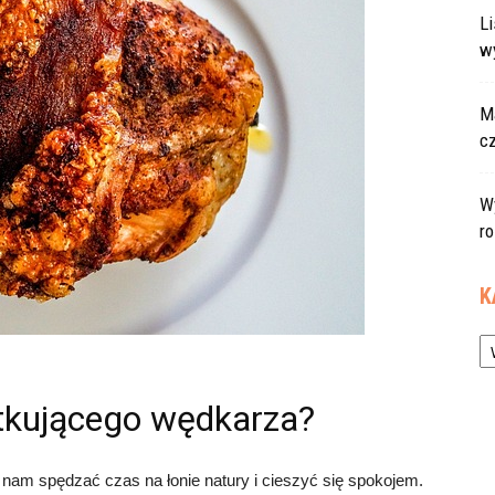
L
w
Ma
c
W
r
K
Ka
ątkującego wędkarza?
nam spędzać czas na łonie natury i cieszyć się spokojem.