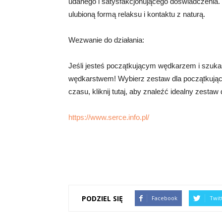
udanego i satysfakcjonującego doświadczenia. 
ulubioną formą relaksu i kontaktu z naturą.
Wezwanie do działania:
Jeśli jesteś początkującym wędkarzem i szuk
wędkarstwem! Wybierz zestaw dla początkujący
czasu, kliknij tutaj, aby znaleźć idealny zestaw d
https://www.serce.info.pl/
PODZIEL SIĘ
Facebook
Twit