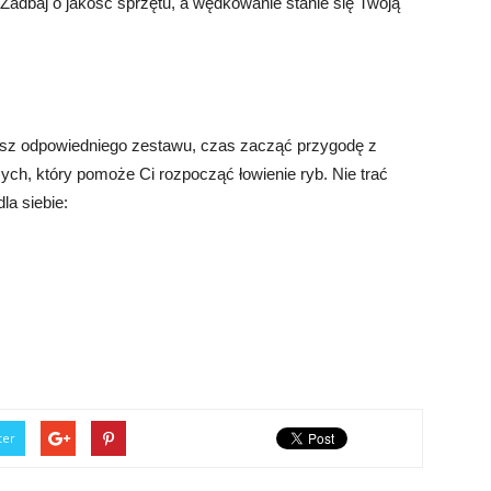
Zadbaj o jakość sprzętu, a wędkowanie stanie się Twoją
asz odpowiedniego zestawu, czas zacząć przygodę z
ch, który pomoże Ci rozpocząć łowienie ryb. Nie trać
la siebie:
ter