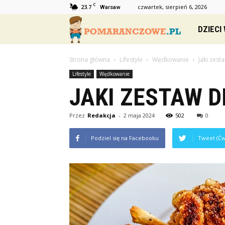
C
23.7
czwartek, sierpień 6, 2026
Warsaw
Pomaranc
DZIECI
Strona główna
Lifestyle
Wędkowanie
Jaki zes
Lifestyle
Wędkowanie
JAKI ZESTAW 
Przez
Redakcja
-
2 maja 2024
502
0
Podziel się na Facebooku
Tweet (Ćw