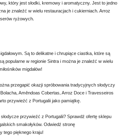
wy, który jest słodki, kremowy i aromatyczny. Jest to jedno
żna je znaleźć w wielu restauracjach i cukierniach. Arroz
eserów ryżowych.
igdałowym. Są to delikatne i chrupiące ciastka, które są
 są popularne w regionie Sintra i można je znaleźć w wielu
 miłośników migdałów!
można przegapić okazji spróbowania tradycyjnych słodyczy
de Bolacha, Amêndoas Cobertas, Arroz Doce i Travesseiros
arto przywieźć z Portugalii jako pamiątkę.
 słodycze przywieźć z Portugalii? Sprawdź ofertę sklepu
ugalskich smakołyków. Odwiedź stronę
by tego pięknego kraju!