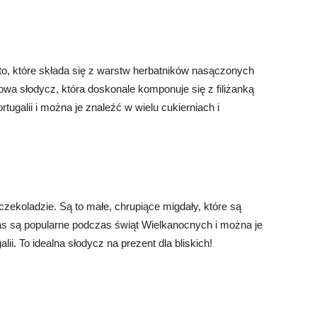
sto, które składa się z warstw herbatników nasączonych
owa słodycz, która doskonale komponuje się z filiżanką
tugalii i można je znaleźć w wielu cukierniach i
zekoladzie. Są to małe, chrupiące migdały, które są
s są popularne podczas świąt Wielkanocnych i można je
ii. To idealna słodycz na prezent dla bliskich!