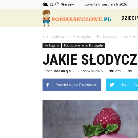
C
22.7
czwartek, sierpień 6, 2026
Warsaw
Pomaranc
DZIECI
Strona główna
Portugalia
Podróżowanie po Portu
Portugalia
Podróżowanie po Portugalii
JAKIE SŁODYCZ
Przez
Redakcja
-
12 czerwca 2025
273
0
Podziel się na Facebooku
Tweet (Ćw