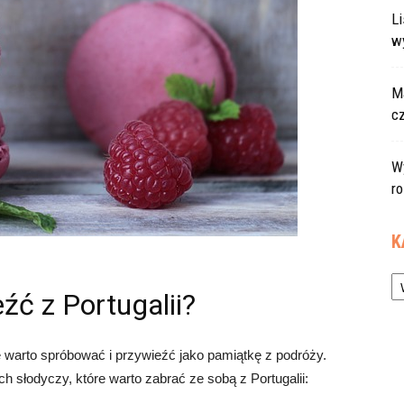
L
w
Ma
c
W
r
K
Ka
źć z Portugalii?
e warto spróbować i przywieźć jako pamiątkę z podróży.
ch słodyczy, które warto zabrać ze sobą z Portugalii: