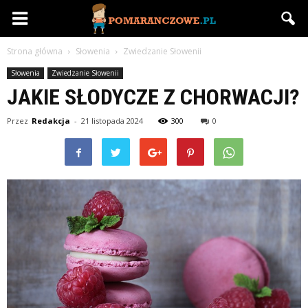
Pomaranczowe.pl
Strona główna
Słowenia
Zwiedzanie Słowenii
Słowenia
Zwiedzanie Słowenii
JAKIE SŁODYCZE Z CHORWACJI?
Przez
Redakcja
-
21 listopada 2024
300
0