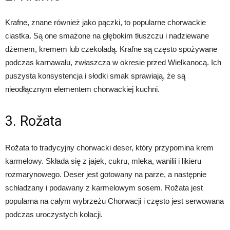
Krafne, znane również jako pączki, to popularne chorwackie
ciastka. Są one smażone na głębokim tłuszczu i nadziewane
dżemem, kremem lub czekoladą. Krafne są często spożywane
podczas karnawału, zwłaszcza w okresie przed Wielkanocą. Ich
puszysta konsystencja i słodki smak sprawiają, że są
nieodłącznym elementem chorwackiej kuchni.
3. Rožata
Rožata to tradycyjny chorwacki deser, który przypomina krem
karmelowy. Składa się z jajek, cukru, mleka, wanilii i likieru
rozmarynowego. Deser jest gotowany na parze, a następnie
schładzany i podawany z karmelowym sosem. Rožata jest
popularna na całym wybrzeżu Chorwacji i często jest serwowana
podczas uroczystych kolacji.