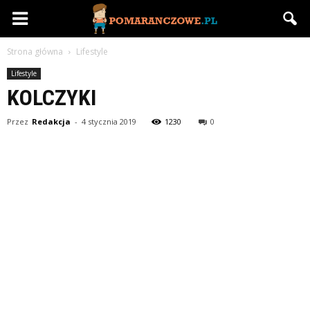
Pomaranczowe.pl
Strona główna
Lifestyle
Lifestyle
KOLCZYKI
Przez
Redakcja
-
4 stycznia 2019
1230
0