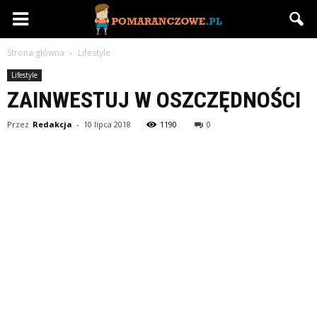
Pomaranczowe.pl
Strona główna
Lifestyle
Lifestyle
ZAINWESTUJ W OSZCZĘDNOŚCI
Przez
Redakcja
-
10 lipca 2018
1190
0