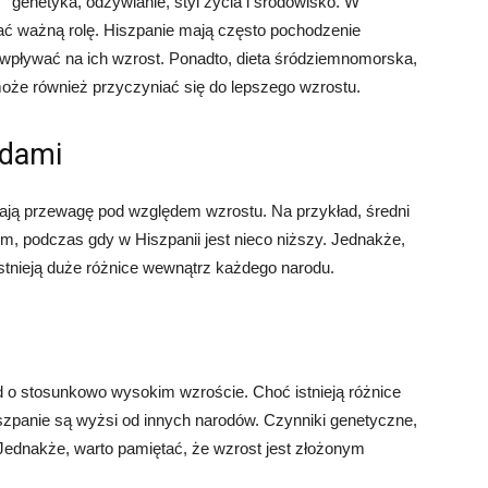
genetyka, odżywianie, styl życia i środowisko. W
 ważną rolę. Hiszpanie mają często pochodzenie
 wpływać na ich wzrost. Ponadto, dieta śródziemnomorska,
oże również przyczyniać się do lepszego wzrostu.
odami
ają przewagę pod względem wzrostu. Na przykład, średni
, podczas gdy w Hiszpanii jest nieco niższy. Jednakże,
 istnieją duże różnice wewnątrz każdego narodu.
 o stosunkowo wysokim wzroście. Choć istnieją różnice
iszpanie są wyżsi od innych narodów. Czynniki genetyczne,
 Jednakże, warto pamiętać, że wzrost jest złożonym