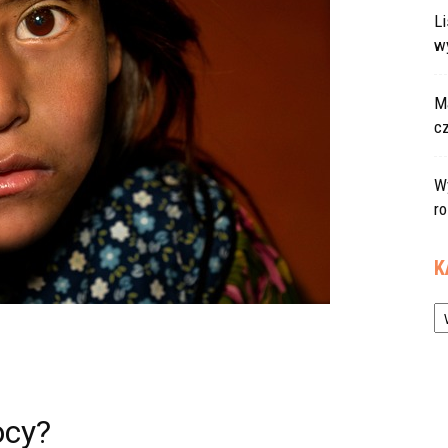
L
w
Ma
c
W
r
K
Ka
ocy?