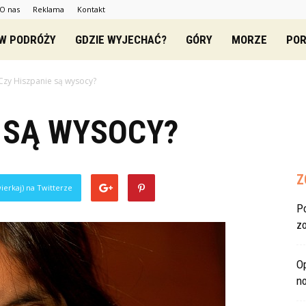
O nas
Reklama
Kontakt
zowe.pl
 W PODRÓŻY
GDZIE WYJECHAĆ?
GÓRY
MORZE
POR
Czy Hiszpanie są wysocy?
 SĄ WYSOCY?
Z
ierkaj) na Twitterze
P
z
O
no