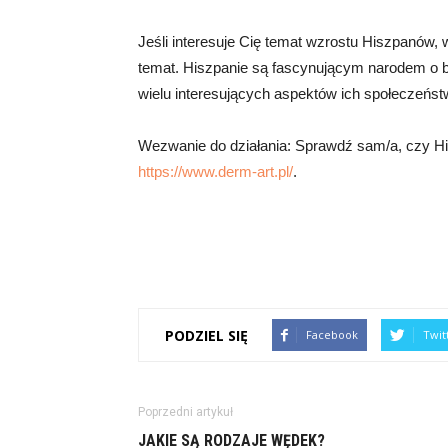
Jeśli interesuje Cię temat wzrostu Hiszpanów, wa
temat. Hiszpanie są fascynującym narodem o boga
wielu interesujących aspektów ich społeczeńst
Wezwanie do działania: Sprawdź sam/a, czy Hisz
https://www.derm-art.pl/
.
PODZIEL SIĘ
Facebook
Twit
Poprzedni artykuł
JAKIE SĄ RODZAJE WĘDEK?