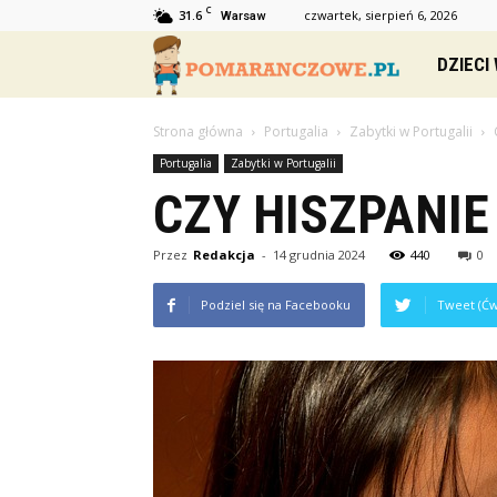
C
31.6
czwartek, sierpień 6, 2026
Warsaw
Pomaranc
DZIECI
Strona główna
Portugalia
Zabytki w Portugalii
Portugalia
Zabytki w Portugalii
CZY HISZPANIE
Przez
Redakcja
-
14 grudnia 2024
440
0
Podziel się na Facebooku
Tweet (Ćw