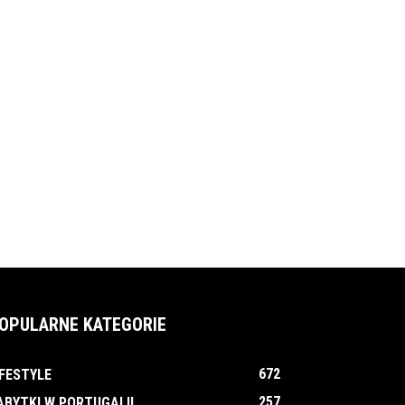
OPULARNE KATEGORIE
672
IFESTYLE
257
ABYTKI W PORTUGALII