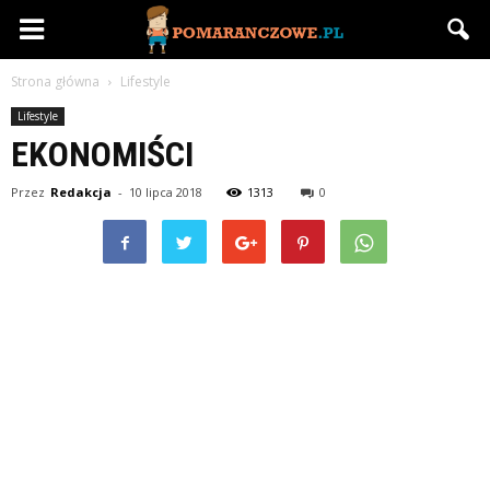
Pomaranczowe.pl
Strona główna
Lifestyle
Lifestyle
EKONOMIŚCI
Przez
Redakcja
-
10 lipca 2018
1313
0