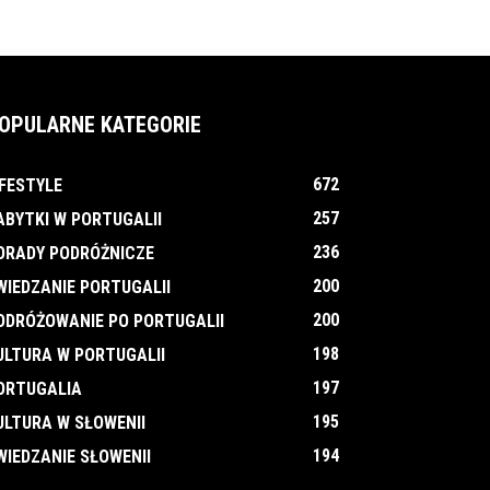
OPULARNE KATEGORIE
672
IFESTYLE
257
ABYTKI W PORTUGALII
236
ORADY PODRÓŻNICZE
200
WIEDZANIE PORTUGALII
200
ODRÓŻOWANIE PO PORTUGALII
198
ULTURA W PORTUGALII
197
ORTUGALIA
195
ULTURA W SŁOWENII
194
WIEDZANIE SŁOWENII