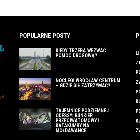
POPULARNE POSTY
P
KIEDY TRZEBA WEZWAĆ
L
POMOC DROGOWĄ?
Z
P
NOCLEGI WROCŁAW CENTRUM
Z
– GDZIE SIĘ ZATRZYMAĆ?
P
pl
K
TAJEMNICE PODZIEMNEJ
P
ODESSY: BUNKIER
PRZECIWATOMOWY I
K
KATAKUMBY NA
MOŁDAWANCE
Z