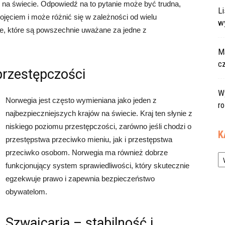
aj na świecie. Odpowiedź na to pytanie może być trudna,
L
jęciem i może różnić się w zależności od wielu
w
aje, które są powszechnie uważane za jedne z
Ma
c
 przestępczości
W
Norwegia jest często wymieniana jako jeden z
r
najbezpieczniejszych krajów na świecie. Kraj ten słynie z
niskiego poziomu przestępczości, zarówno jeśli chodzi o
K
przestępstwa przeciwko mieniu, jak i przestępstwa
Ka
przeciwko osobom. Norwegia ma również dobrze
funkcjonujący system sprawiedliwości, który skutecznie
egzekwuje prawo i zapewnia bezpieczeństwo
obywatelom.
Szwajcaria – stabilność i