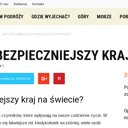
O nas
Reklama
Kontakt
zowe.pl
 W PODRÓŻY
GDZIE WYJECHAĆ?
GÓRY
MORZE
POR
Jaki jest najbezpieczniejszy kraj na świecie?
BEZPIECZNIEJSZY KRA
0
Z
ierkaj) na Twitterze
P
z
ejszy kraj na świecie?
O
 czynników, które wpływają na nasze codzienne życie. W
no
 się łatwiejsze niż kiedykolwiek wcześniej, wiele osób