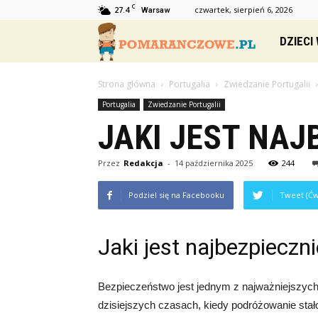
C
27.4
czwartek, sierpień 6, 2026
Warsaw
Pomaranc
DZIECI
Strona główna
Portugalia
Zwiedzanie Portugalii
Portugalia
Zwiedzanie Portugalii
JAKI JEST NAJ
Przez
Redakcja
-
14 października 2025
244
Podziel się na Facebooku
Tweet (Ćw
Jaki jest najbezpieczni
Bezpieczeństwo jest jednym z najważniejszych
dzisiejszych czasach, kiedy podróżowanie stało