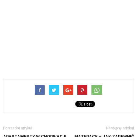
Poprzedni artykuł
Następny artykuł
APARTAMENTY W CHORWACJI
MATERACE – JAK ZAPEWNIĆ