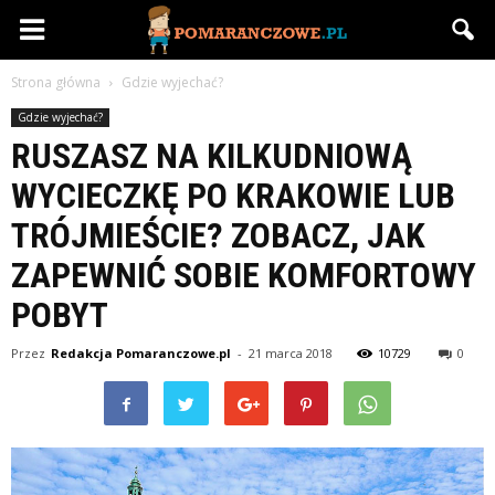
Pomaranczowe.pl
Strona główna
Gdzie wyjechać?
Gdzie wyjechać?
RUSZASZ NA KILKUDNIOWĄ
WYCIECZKĘ PO KRAKOWIE LUB
TRÓJMIEŚCIE? ZOBACZ, JAK
ZAPEWNIĆ SOBIE KOMFORTOWY
POBYT
Przez
Redakcja Pomaranczowe.pl
-
21 marca 2018
10729
0